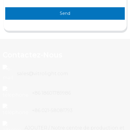
Send
Contactez-Nous
sales@vitrolight.com
+86 18601789986
+86 021-58081793
AJOUTER / Notre centre de production et