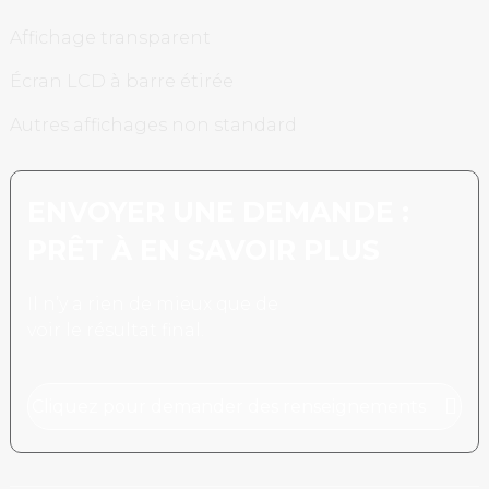
Affichage transparent
Écran LCD à barre étirée
Autres affichages non standard
ENVOYER UNE DEMANDE :
PRÊT À EN SAVOIR PLUS
Il n’y a rien de mieux que de
voir le résultat final.
Cliquez pour demander des renseignements