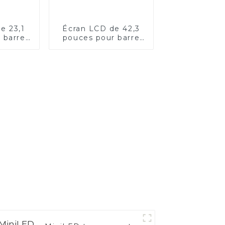
e 23,1
Écran LCD de 42,3
 barre
pouces pour barre
tagère
de tête d'étagère