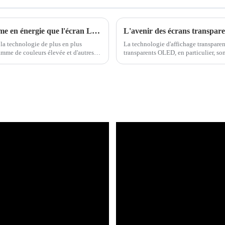
L'affichage direct Mini LED est plus économe en énergie que l'écran LCD
la technologie de plus en plus
La technologie d'affichage transpare
amme de couleurs élevée et d'autres
transparents OLED, en particulier, son
connus par les consommateurs...
d'affichage et à leur grande transpar