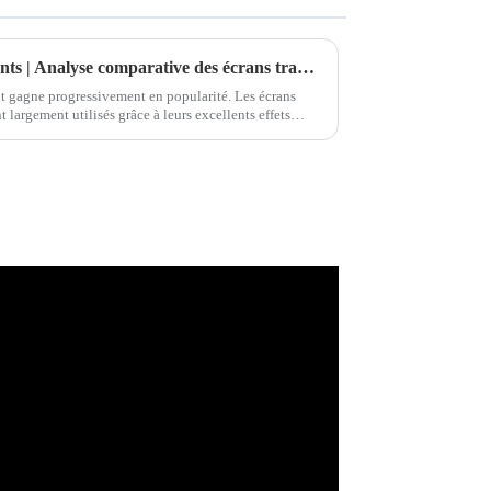
L'avenir des écrans transparents | Analyse comparative des écrans transparents OLED de 30, 55 et 77 pouces
nt gagne progressivement en popularité. Les écrans
t largement utilisés grâce à leurs excellents effets
ence…