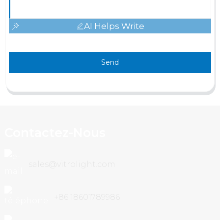
AI Helps Write
Send
Contactez-Nous
sales@vitrolight.com
+86 18601789986