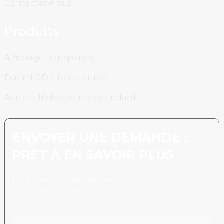
Contactez-nous
Produits
Affichage transparent
Écran LCD à barre étirée
Autres affichages non standard
ENVOYER UNE DEMANDE :
PRÊT À EN SAVOIR PLUS
Il n’y a rien de mieux que de
voir le résultat final.