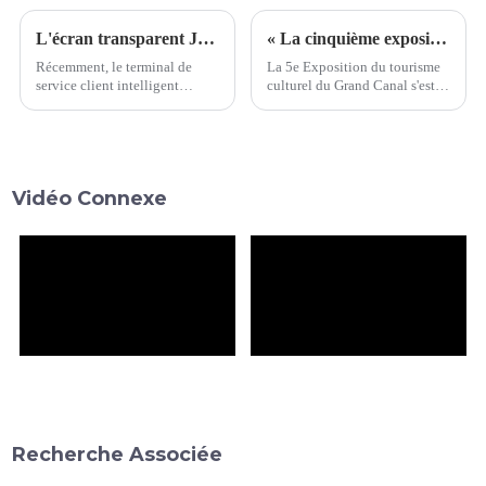
L'écran transparent JDI peut traduire 10 langues en quelques secondes, aidant le métro de Shenzhen à réaliser une fonction de service client intelligent multilingue !
« La cinquième exposition touristique culturelle du Grand Canal : sûre, spectaculaire et réussie »
Récemment, le terminal de
La 5e Exposition du tourisme
service client intelligent
culturel du Grand Canal s'est
multilingue équipé d'un écran
tenue en grande pompe au
transparent JDI 20,8" Rælclear
Centre d'exposition
a été testé en ligne à la station
international de Suzhou du 22
de l'aéroport du métro de
au 24 septembre 2023. En tant
Shenzhen
que grand événement intégrant
Vidéo Connexe
la culture, le tourisme et la
technologie, il ...
Recherche Associée