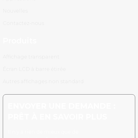
Nouvelles
Contactez-nous
Produits
Affichage transparent
Écran LCD à barre étirée
Autres affichages non standard
ENVOYER UNE DEMANDE :
PRÊT À EN SAVOIR PLUS
Il n’y a rien de mieux que de