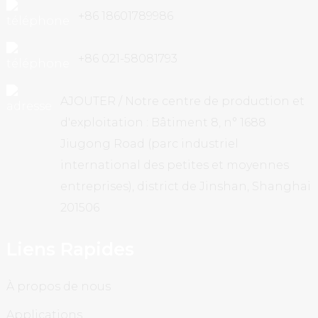
+86 18601789986
+86 021-58081793
AJOUTER / Notre centre de production et
d'exploitation : Bâtiment 8, n° 1688
Jiugong Road (parc industriel
international des petites et moyennes
entreprises), district de Jinshan, Shanghai
201506
Liens Rapides
À propos de nous
Applications