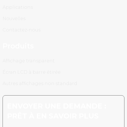
Applications
Nouvelles
Contactez-nous
Produits
Affichage transparent
Écran LCD à barre étirée
Autres affichages non standard
ENVOYER UNE DEMANDE :
PRÊT À EN SAVOIR PLUS