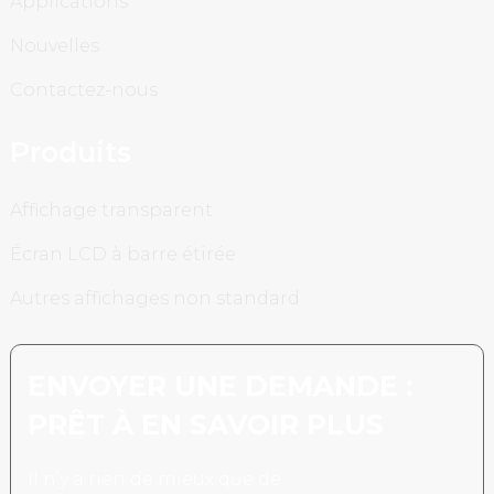
Applications
Nouvelles
Contactez-nous
Produits
Affichage transparent
Écran LCD à barre étirée
Autres affichages non standard
ENVOYER UNE DEMANDE :
PRÊT À EN SAVOIR PLUS
Il n’y a rien de mieux que de