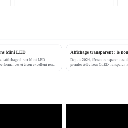
rans Mini LED
, l'affichage direct Mini LED
Depuis 2024, l'écran transparent est
performances et à son excellent rendu.
premier téléviseur OLED transparent 
concept Micro-LED transparent...