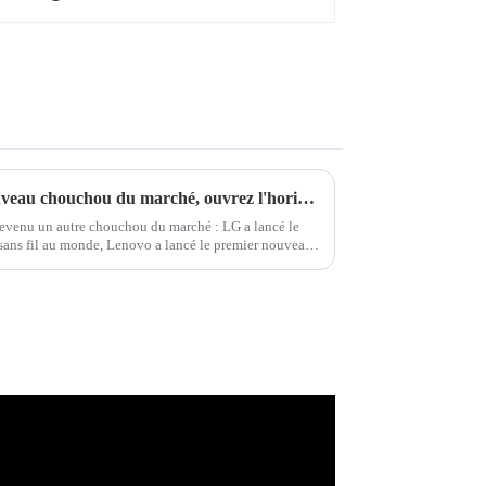
Affichage transparent : le nouveau chouchou du marché, ouvrez l'horizon du futur
 devenu un autre chouchou du marché : LG a lancé le
sans fil au monde, Lenovo a lancé le premier nouveau