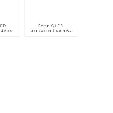
LED
Écran OLED
 de 55
transparent de 49,5
s
pouces