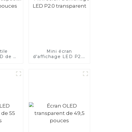
tile
Mini écran
ED de 55
d'affichage LED P2.0
s
transparent