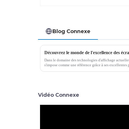
Blog Connexe
Découvrez le monde de l'excellence des éc
Dans le domaine des technologies d'affichage actuelles
s'impose comme une référence grâce à ses excellentes 
La technologie d'affichage direct Mini LED utilise L...
Vidéo Connexe