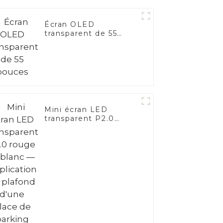
Écran OLED
transparent de 55
pouces
Mini écran LED
transparent P2.0
rouge et blanc —
Application au plafond
d'une place de
parking