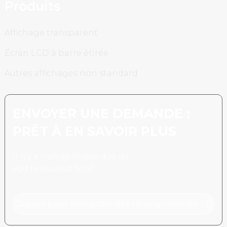
Produits
Affichage transparent
Écran LCD à barre étirée
Autres affichages non standard
ENVOYER UNE DEMANDE :
PRÊT À EN SAVOIR PLUS
Il n’y a rien de mieux que de
voir le résultat final.
Cliquez pour demander des renseignements