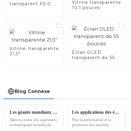
Vitrine transparente
transparent P2.0
10,1 pouces
Vitrine transparente
Écran OLED
21,5"
transparent de 55
pouces
Blog Connexe
Les géants mondiaux de la télévision misent sur la technologie RGB-Mini LED
Les applications des écrans transparents sur les distributeurs automatiques
Dans la course à la suprématie
Pour la présentation et la
technologique actuelle du
promotion des produits :
secteur de la télévision, les
l'écran transparent peut servir