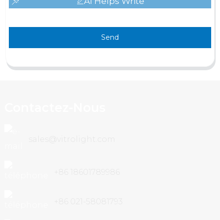
AI Helps Write
Send
Contactez-Nous
sales@vitrolight.com
+86 18601789986
+86 021-58081793