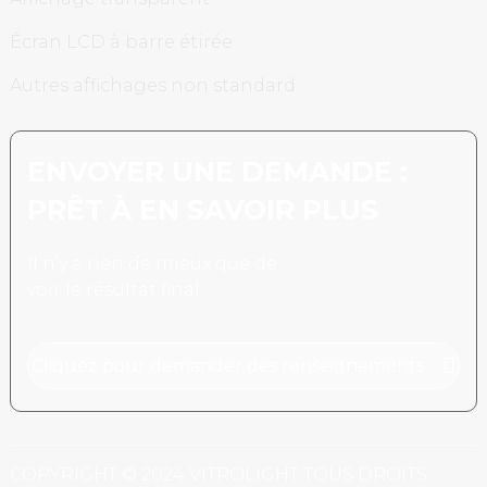
Écran LCD à barre étirée
Autres affichages non standard
ENVOYER UNE DEMANDE :
PRÊT À EN SAVOIR PLUS
Il n’y a rien de mieux que de
voir le résultat final.
Cliquez pour demander des renseignements
COPYRIGHT © 2024 VITROLIGHT TOUS DROITS