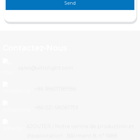
Send
Contactez-Nous
sales@vitrolight.com
+86 18601789986
+86 021-58081793
AJOUTER / Notre centre de production et
d'exploitation : Bâtiment 8, n° 1688