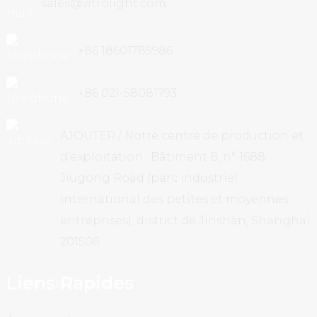
sales@vitrolight.com
+86 18601789986
+86 021-58081793
AJOUTER / Notre centre de production et
d'exploitation : Bâtiment 8, n° 1688
Jiugong Road (parc industriel
international des petites et moyennes
entreprises), district de Jinshan, Shanghai
201506
Liens Rapides