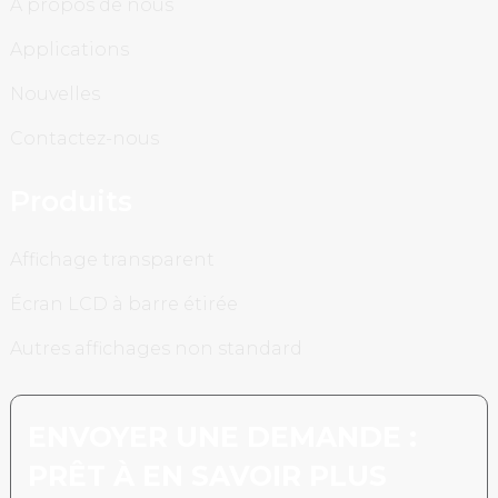
À propos de nous
Applications
Nouvelles
Contactez-nous
Produits
Affichage transparent
Écran LCD à barre étirée
Autres affichages non standard
ENVOYER UNE DEMANDE :
PRÊT À EN SAVOIR PLUS