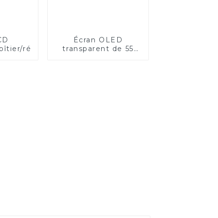
CD
Écran OLED
îtier/réfrigérateur
transparent de 55
pouces