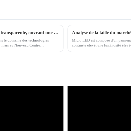
Samsung dévoile la technologie Micro LED transparente, ouvrant une nouvelle ère dans l'innovation en matière d'affichage
ns le domaine des technologies
Micro LED est composé d'un panneau 
22 mars au Nouveau Centre
contraste élevé, une luminosité élevée
évoilé...
dans les écrans LED transparents, les é