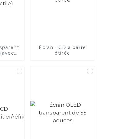
nsparent
Écran LCD à barre
 (avec
étirée
ctile)