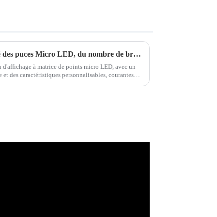
Analyse de la taille du marché des puces Micro LED, du nombre de brevets et des tendances de développement en 2024
d'affichage à matrice de points micro LED, avec un
 et des caractéristiques personnalisables, courantes
crans de tapis, les écrans incurvés, les L...