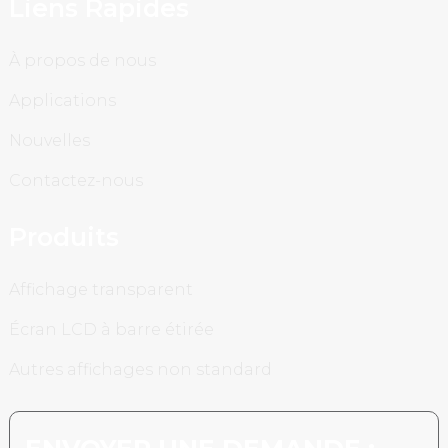
Liens Rapides
À propos de nous
Applications
Nouvelles
Contactez-nous
Produits
Affichage transparent
Écran LCD à barre étirée
Autres affichages non standard