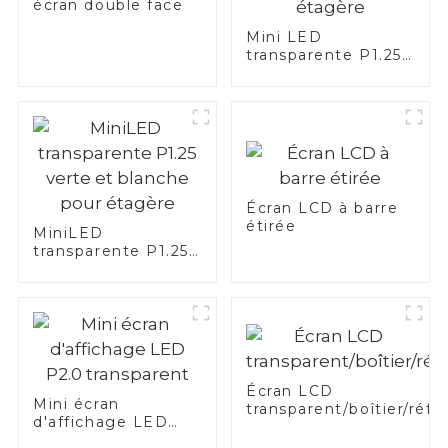
écran double face
Mini LED
transparente P1.25
bleue, verte et
blanche -
Application étagère
Écran LCD à barre
étirée
MiniLED
transparente P1.25
verte et blanche
pour étagère
Écran LCD
Mini écran
transparent/boîtier/réfr
d'affichage LED
P2.0 transparent