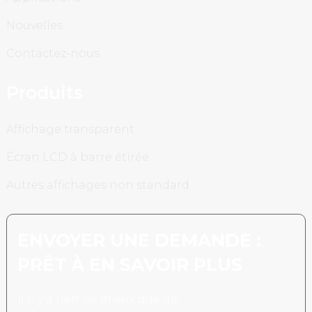
Nouvelles
Contactez-nous
Produits
Affichage transparent
Écran LCD à barre étirée
Autres affichages non standard
ENVOYER UNE DEMANDE :
PRÊT À EN SAVOIR PLUS
Il n’y a rien de mieux que de