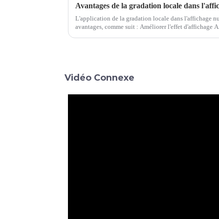
L'application de la gradation locale dans l'affichage 
avantages, comme suit : Améliorer l'effet d'affichage A
contraste des écrans numériques ordinaires ou L...
Vidéo Connexe