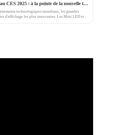
Nouveautés Mini/Micro LED au CES 2025 : à la pointe de la nouvelle tendance des écrans haut de gamme
vénements technologiques mondiaux, les grandes
ies d'affichage les plus innovantes. Les Mini LED et