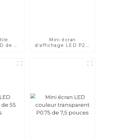
tile
Mini écran
ED de 55
d'affichage LED P2.0
s
transparent