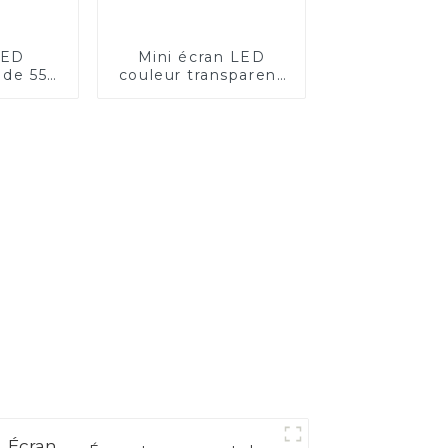
LED
Mini écran LED
 de 55
couleur transparent
s
P0.75 de 7,5 pouces