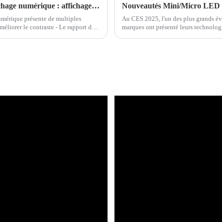
Avantages de la gradation locale dans l'affichage numérique : affichage amélioré, consommation d'énergie réduite, etc.
numérique présente de multiples
Au CES 2025, l'un des plus grands é
méliorer le contraste - Le rapport de
marques ont présenté leurs technolog
Micro LED ont été les vedettes,...