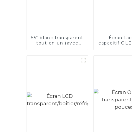
55" blanc transparent
Écran tac
tout-en-un (avec
capacitif OL
fonction tactile)
pouce