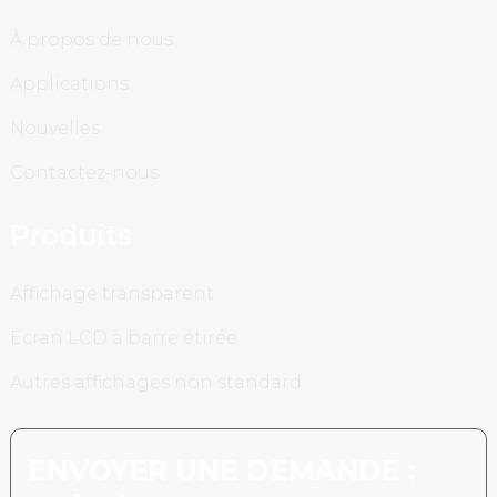
À propos de nous
Applications
Nouvelles
Contactez-nous
Produits
Affichage transparent
Écran LCD à barre étirée
Autres affichages non standard
ENVOYER UNE DEMANDE :