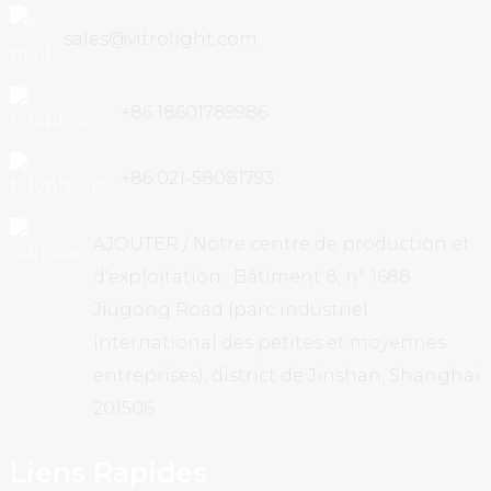
sales@vitrolight.com
+86 18601789986
+86 021-58081793
AJOUTER / Notre centre de production et
d'exploitation : Bâtiment 8, n° 1688
Jiugong Road (parc industriel
international des petites et moyennes
entreprises), district de Jinshan, Shanghai
201506
Liens Rapides