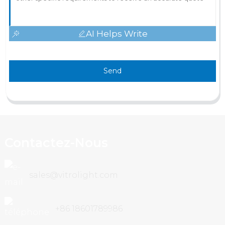
AI Helps Write
Send
Contactez-Nous
sales@vitrolight.com
+86 18601789986