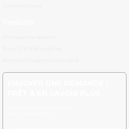
Contactez-nous
Produits
Affichage transparent
Écran LCD à barre étirée
Autres affichages non standard
ENVOYER UNE DEMANDE :
PRÊT À EN SAVOIR PLUS
Il n’y a rien de mieux que de
voir le résultat final.