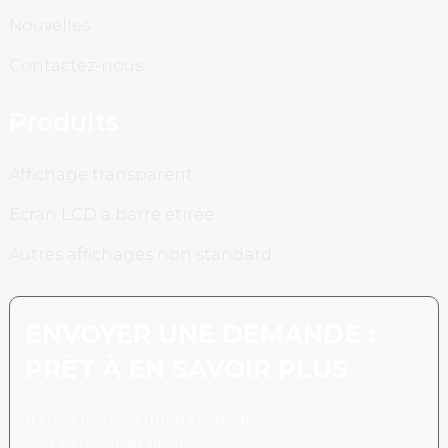
Nouvelles
Contactez-nous
Produits
Affichage transparent
Écran LCD à barre étirée
Autres affichages non standard
ENVOYER UNE DEMANDE :
PRÊT À EN SAVOIR PLUS
Il n’y a rien de mieux que de
voir le résultat final.