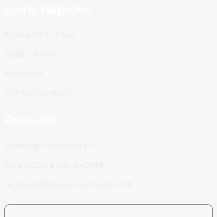
Liens Rapides
À propos de nous
Applications
Nouvelles
Contactez-nous
Produits
Affichage transparent
Écran LCD à barre étirée
Autres affichages non standard