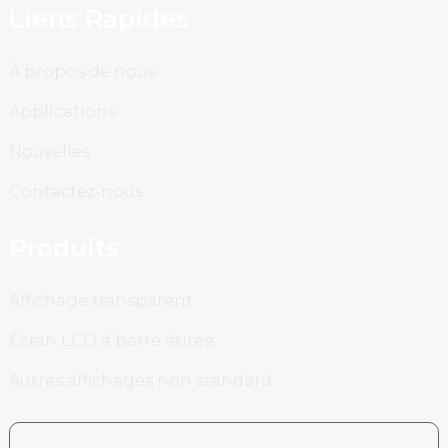
Liens Rapides
À propos de nous
Applications
Nouvelles
Contactez-nous
Produits
Affichage transparent
Écran LCD à barre étirée
Autres affichages non standard