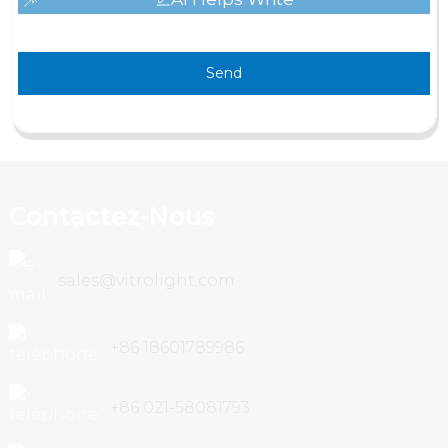
Send
Contactez-Nous
sales@vitrolight.com
+86 18601789986
+86 021-58081793