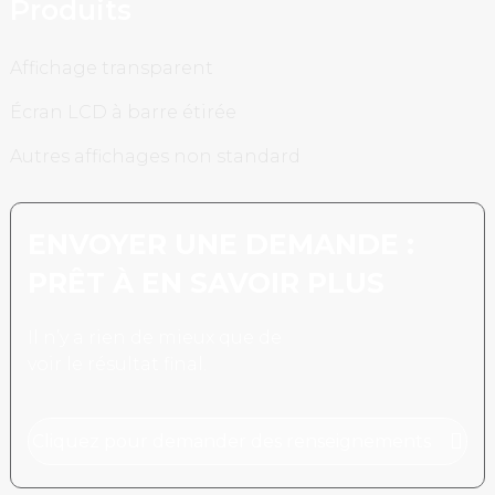
Produits
Affichage transparent
Écran LCD à barre étirée
Autres affichages non standard
ENVOYER UNE DEMANDE :
PRÊT À EN SAVOIR PLUS
Il n’y a rien de mieux que de
voir le résultat final.
Cliquez pour demander des renseignements