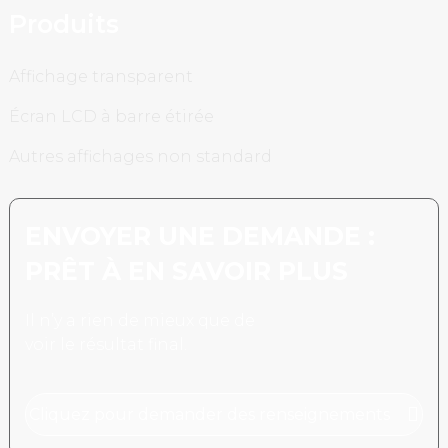
Produits
Affichage transparent
Écran LCD à barre étirée
Autres affichages non standard
ENVOYER UNE DEMANDE :
PRÊT À EN SAVOIR PLUS
Il n’y a rien de mieux que de
voir le résultat final.
Cliquez pour demander des renseignements