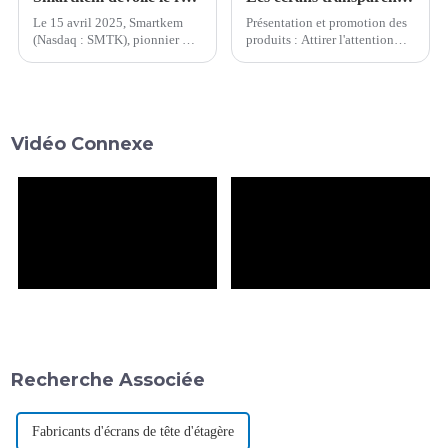
Le 15 avril 2025, Smartkem
Présentation et promotion des
(Nasdaq : SMTK), pionnier de
produits : Attirer l'attention
l'industrie électronique, a fait
des clients : Les marques de
sensation lors de la conférence
bijoux et autres marques
Touch Taiwan 2025.
utilisent des présentoirs
L'entreprise a dévoilé une
transparents pour présenter
démonstration de son Mi...
leurs produits. Par exemple, ils
Vidéo Connexe
mettent en valeur la texture,
l'éclat et l'effet de port…
Recherche Associée
Fabricants d'écrans de tête d'étagère