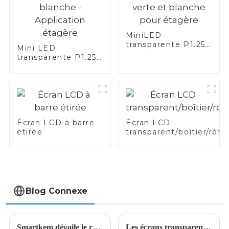
MiniLED
transparente P1.25
Mini LED
verte et blanche
transparente P1.25
pour étagère
bleue, verte et
blanche -
Application étagère
Écran LCD à barre
Écran LCD
étirée
transparent/boîtier/réfr
Blog Connexe
Smartkem dévoile le rétroéclairage intelligent MicroLED : une avancée majeure pour les écrans LCD automobiles
Les écrans transparents sont largement utilisés dans le secteur de la vente au détail