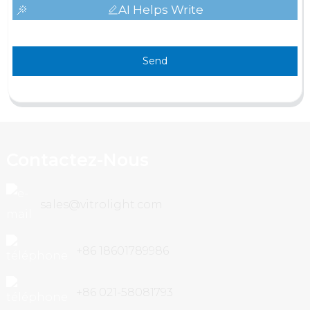
AI Helps Write
Send
Contactez-Nous
sales@vitrolight.com
+86 18601789986
+86 021-58081793