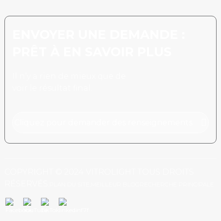
ENVOYER UNE DEMANDE :
PRÊT À EN SAVOIR PLUS
Il n’y a rien de mieux que de
voir le résultat final.
Cliquez pour demander des renseignements
COPYRIGHT © 2024 VITROLIGHT TOUS DROITS
RÉSERVÉS.
PLAN DU SITE,
MEILLEUR BLOG
RECHERCHE PRINCIPALE