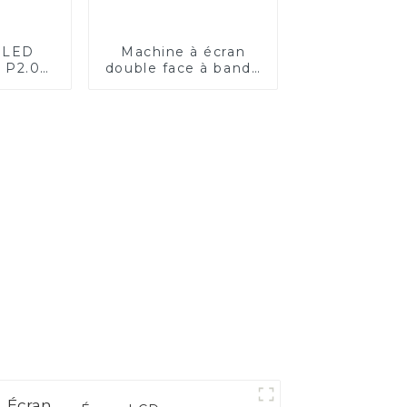
n LED
Machine à écran
t P2.0
double face à bande
blanc
de coupe de 65
pouces