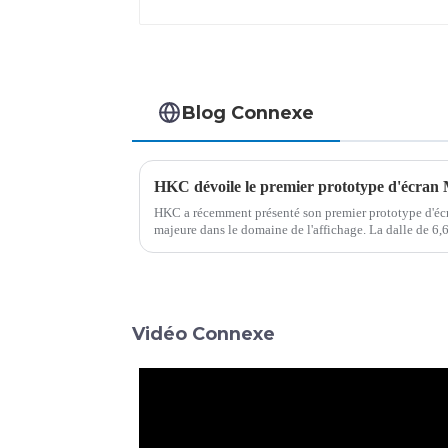
Blog Connexe
HKC a récemment présenté son premier prototype d'é
majeure dans le domaine de l'affichage. La dalle de 6,
PPI (environ 100 ppp), est…
Vidéo Connexe