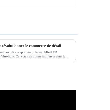
révolutionner le commerce de détail
 un produit exceptionnel : l'écran MiniLED
 Vitrolight. Cet écran de pointe fait fureur dans le