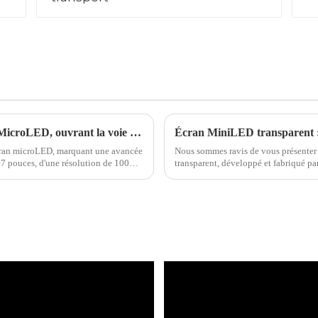
HKC dévoile le premier prototype d'écran MicroLED, ouvrant la voie aux écrans de nouvelle génération
Écran MiniLED transparent : 
cran microLED, marquant une avancée
Nous sommes ravis de vous présenter
67 pouces, d'une résolution de 100
transparent, développé et fabriqué par
commerce de détail.