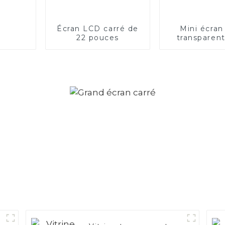
Écran LCD carré de
Mini écra
22 pouces
transparen
rouge et 