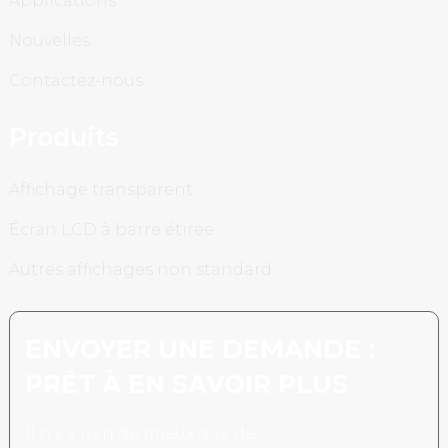
Applications
Nouvelles
Contactez-nous
Produits
Affichage transparent
Écran LCD à barre étirée
Autres affichages non standard
ENVOYER UNE DEMANDE :
PRÊT À EN SAVOIR PLUS
Il n’y a rien de mieux que de