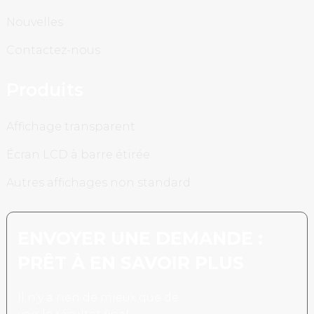
Nouvelles
Contactez-nous
Produits
Affichage transparent
Écran LCD à barre étirée
Autres affichages non standard
ENVOYER UNE DEMANDE :
PRÊT À EN SAVOIR PLUS
Il n’y a rien de mieux que de