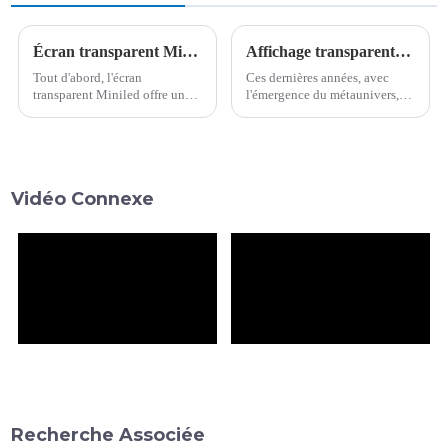
Écran transparent Miniled : ultra-fin, léger et quelles autres fonctionnalités ?
Affichage transparent embarqué à venir : une brève analyse de 6 schémas populaires
Tout d'abord, l'écran
Ces dernières années, avec
transparent Miniled offre une
l'émergence du métaunivers,
luminosité et un contraste
de l'affichage amélioré et
élevés. Grâce à la luminosité
d'autres industries, les
élevée des LED et aux
équipementiers ont proposé
caractéristiques de l'écran
des interactions embarquées,
transparent,...
du divertissement, du bureau,
Vidéo Connexe
de la navigation et d'autres
besoins, mais le tra...
Recherche Associée