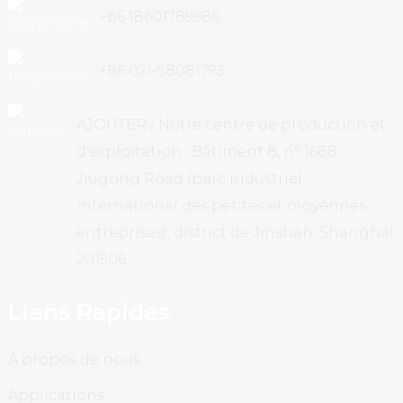
+86 18601789986
+86 021-58081793
AJOUTER / Notre centre de production et
d'exploitation : Bâtiment 8, n° 1688
Jiugong Road (parc industriel
international des petites et moyennes
entreprises), district de Jinshan, Shanghai
201506
Liens Rapides
À propos de nous
Applications