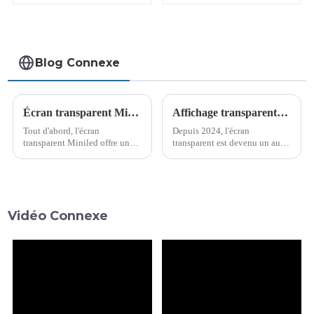
Blog Connexe
Écran transparent Miniled : ultra-fin, léger et quelles autres fonctionnalités ?
Affichage transparent : le nouveau chouchou du marché, ouvrez l'horizon du futur
Tout d'abord, l'écran
Depuis 2024, l'écran
transparent Miniled offre une
transparent est devenu un autre
luminosité et un contraste
chouchou du marché : LG a
élevés. Grâce à la luminosité
lancé le premier téléviseur
élevée des LED et aux
OLED transparent sans fil au
caractéristiques de l'écran
monde, Lenovo a lancé le
transparent,...
premier nouveau concept
Vidéo Connexe
Micro-LED transparent...