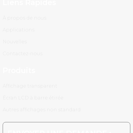
Liens Rapides
À propos de nous
Applications
Nouvelles
Contactez-nous
Produits
Affichage transparent
Écran LCD à barre étirée
Autres affichages non standard