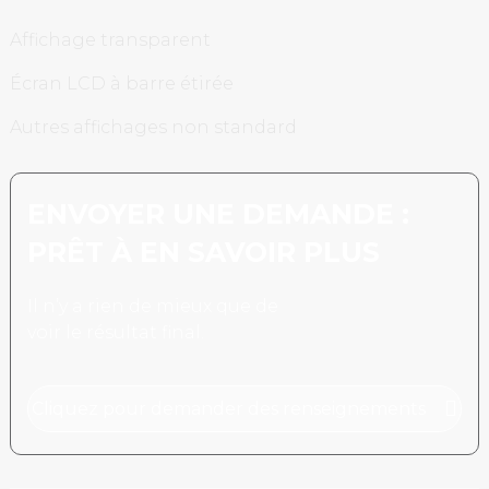
Affichage transparent
Écran LCD à barre étirée
Autres affichages non standard
ENVOYER UNE DEMANDE :
PRÊT À EN SAVOIR PLUS
Il n’y a rien de mieux que de
voir le résultat final.
Cliquez pour demander des renseignements