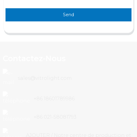
Send
Contactez-Nous
sales@vitrolight.com
+86 18601789986
+86 021-58081793
AJOUTER / Notre centre de production et