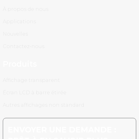
À propos de nous
Applications
Nouvelles
Contactez-nous
Produits
Affichage transparent
Écran LCD à barre étirée
Autres affichages non standard
ENVOYER UNE DEMANDE :