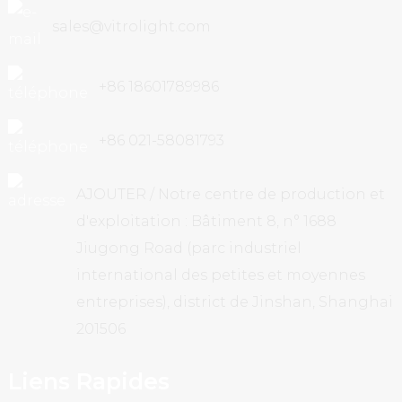
sales@vitrolight.com
+86 18601789986
+86 021-58081793
AJOUTER / Notre centre de production et
d'exploitation : Bâtiment 8, n° 1688
Jiugong Road (parc industriel
international des petites et moyennes
entreprises), district de Jinshan, Shanghai
201506
Liens Rapides