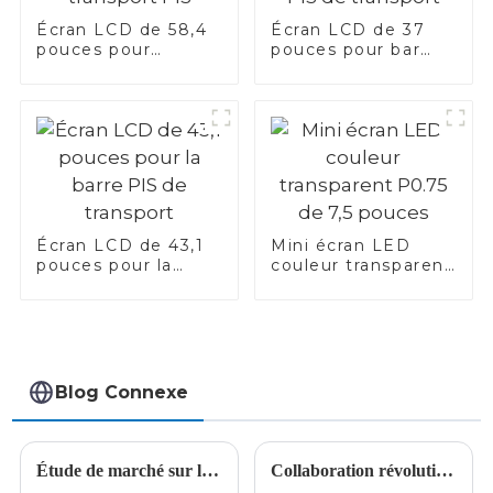
Écran LCD de 58,4
Écran LCD de 37
pouces pour
pouces pour bar
transport PIS
PIS de transport
Écran LCD de 43,1
Mini écran LED
pouces pour la
couleur transparent
barre PIS de
P0.75 de 7,5 pouces
transport
Blog Connexe
Étude de marché sur les écrans transparents : en 2023, la taille du marché mondial est d'environ 380 millions de dollars américains
Collaboration révolutionnaire entre XDC et Lumileds dans le développement d'écrans Micro-IC MicroLED