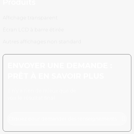
Produits
Affichage transparent
Écran LCD à barre étirée
Autres affichages non standard
ENVOYER UNE DEMANDE :
PRÊT À EN SAVOIR PLUS
Il n’y a rien de mieux que de
voir le résultat final.
Cliquez pour demander des renseignements