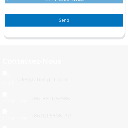
Send
Contactez-Nous
sales@vitrolight.com
+86 18601789986
+86 021-58081793