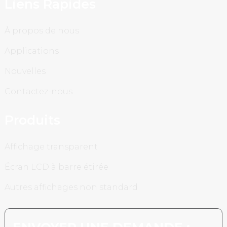
Liens Rapides
À propos de nous
Applications
Nouvelles
Contactez-nous
Produits
Affichage transparent
Écran LCD à barre étirée
Autres affichages non standard