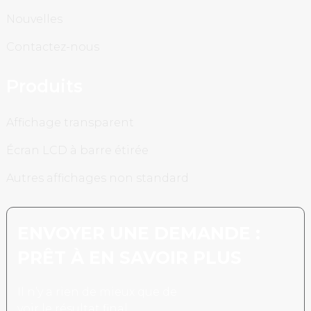
Nouvelles
Contactez-nous
Produits
Affichage transparent
Écran LCD à barre étirée
Autres affichages non standard
ENVOYER UNE DEMANDE :
PRÊT À EN SAVOIR PLUS
Il n’y a rien de mieux que de
voir le résultat final.