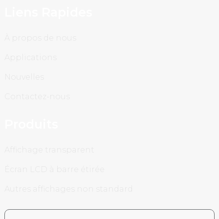
Liens Rapides
À propos de nous
Applications
Nouvelles
Contactez-nous
Produits
Affichage transparent
Écran LCD à barre étirée
Autres affichages non standard