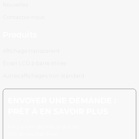
Nouvelles
Contactez-nous
Produits
Affichage transparent
Écran LCD à barre étirée
Autres affichages non standard
ENVOYER UNE DEMANDE :
PRÊT À EN SAVOIR PLUS
Il n’y a rien de mieux que de
voir le résultat final.