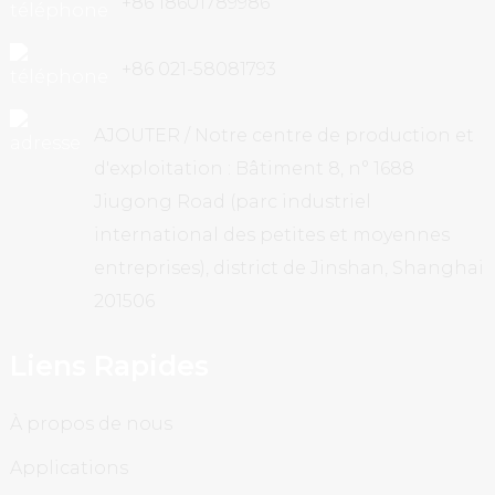
+86 18601789986
+86 021-58081793
AJOUTER / Notre centre de production et
d'exploitation : Bâtiment 8, n° 1688
Jiugong Road (parc industriel
international des petites et moyennes
entreprises), district de Jinshan, Shanghai
201506
Liens Rapides
À propos de nous
Applications