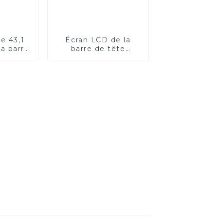
e 43,1
Écran LCD de la
a barre
barre de tête
sport
d'étagère