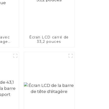
 avec
Écran LCD carré de
rage
33,2 pouces
ue