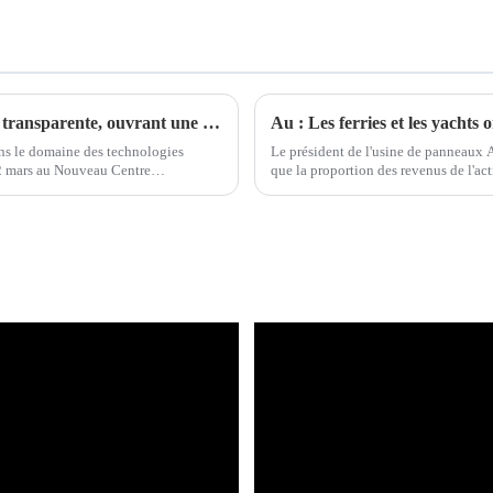
Samsung dévoile la technologie Micro LED transparente, ouvrant une nouvelle ère dans l'innovation en matière d'affichage
Au : Les ferries et les yacht
ns le domaine des technologies
Le président de l'usine de panneaux 
22 mars au Nouveau Centre
que la proportion des revenus de l'ac
évoilé...
en 2027, AU ne sera plus une usine d