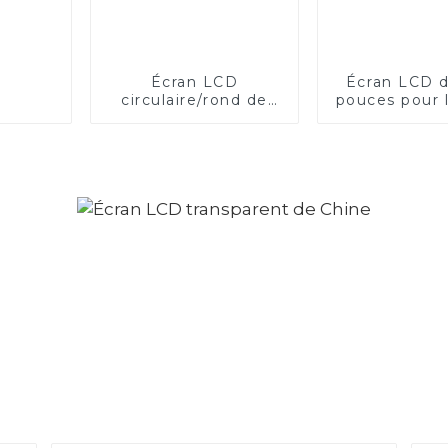
Écran LCD
Écran LCD d
circulaire/rond de
pouces pour l
23,6 pouces
PIS de tran