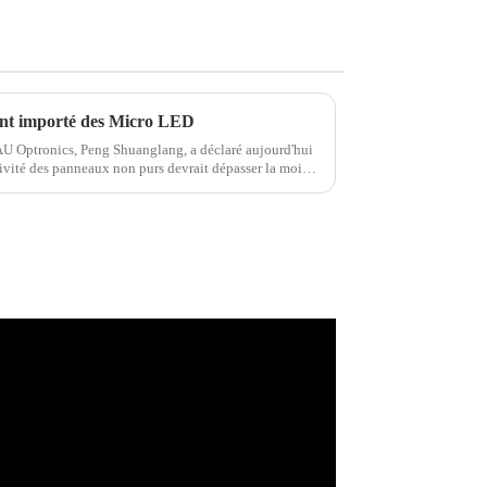
s ont importé des Micro LED
AU Optronics, Peng Shuanglang, a déclaré aujourd'hui
tivité des panneaux non purs devrait dépasser la moitié
e panneaux purs...