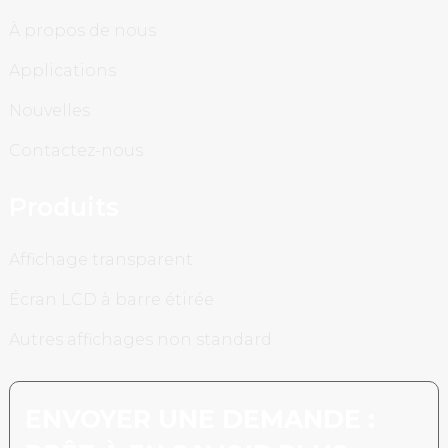
À propos de nous
Applications
Nouvelles
Contactez-nous
Produits
Affichage transparent
Écran LCD à barre étirée
Autres affichages non standard
ENVOYER UNE DEMANDE :