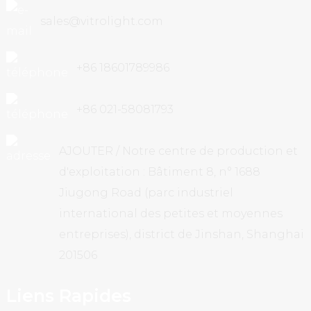
sales@vitrolight.com
+86 18601789986
+86 021-58081793
AJOUTER / Notre centre de production et
d'exploitation : Bâtiment 8, n° 1688
Jiugong Road (parc industriel
international des petites et moyennes
entreprises), district de Jinshan, Shanghai
201506
Liens Rapides