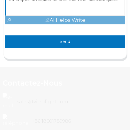
AI Helps Write
Send
Contactez-Nous
sales@vitrolight.com
+86 18601789986