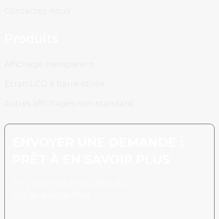
Contactez-nous
Produits
Affichage transparent
Écran LCD à barre étirée
Autres affichages non standard
ENVOYER UNE DEMANDE :
PRÊT À EN SAVOIR PLUS
Il n’y a rien de mieux que de
voir le résultat final.