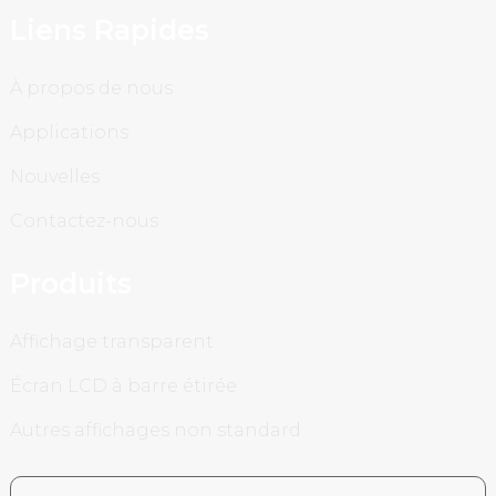
Liens Rapides
À propos de nous
Applications
Nouvelles
Contactez-nous
Produits
Affichage transparent
Écran LCD à barre étirée
Autres affichages non standard