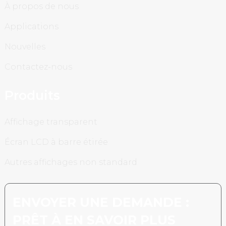
À propos de nous
Applications
Nouvelles
Contactez-nous
Produits
Affichage transparent
Écran LCD à barre étirée
Autres affichages non standard
ENVOYER UNE DEMANDE :
PRÊT À EN SAVOIR PLUS