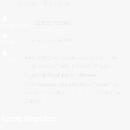
sales@vitrolight.com
+86 18601789986
+86 021-58081793
AJOUTER / Notre centre de production et
d'exploitation : Bâtiment 8, n° 1688
Jiugong Road (parc industriel
international des petites et moyennes
entreprises), district de Jinshan, Shanghai
201506
Liens Rapides