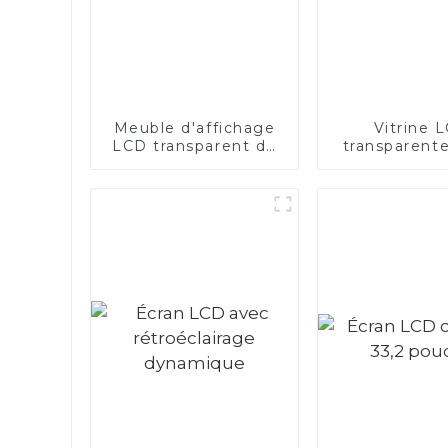
Meuble d'affichage
Vitrine 
LCD transparent de
transparent
21,5 pouces
pouce