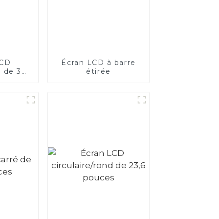
LCD
Écran LCD à barre
e de 32
étirée
s