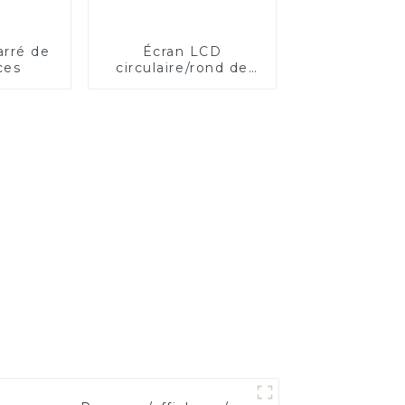
arré de
Écran LCD
ces
circulaire/rond de
23,6 pouces