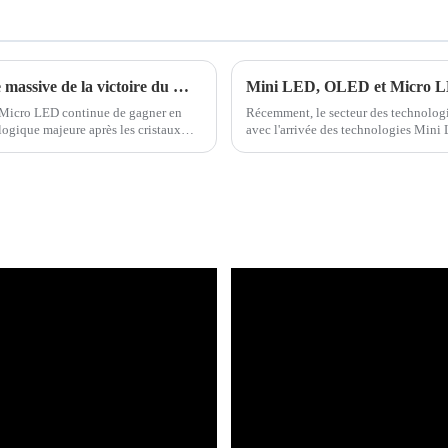
Avantage sur grand écran ? Première scène massive de la victoire du Mini LED sur l'OLED.
i/Micro LED continue de gagner en
Récemment, le secteur des technologi
logique majeure après les cristaux
avec l'arrivée des technologies Min
de rétroéclairage LED améliorée…