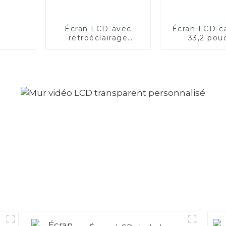
Écran LCD avec
Écran LCD c
rétroéclairage
33,2 pou
dynamique