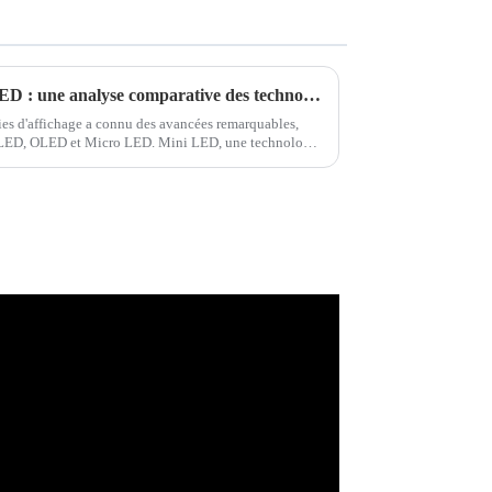
Mini LED, OLED et Micro LED : une analyse comparative des technologies d'affichage
es d'affichage a connu des avancées remarquables,
i LED, OLED et Micro LED. Mini LED, une technologie