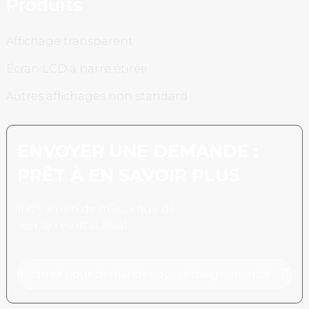
Produits
Affichage transparent
Écran LCD à barre étirée
Autres affichages non standard
ENVOYER UNE DEMANDE :
PRÊT À EN SAVOIR PLUS
Il n’y a rien de mieux que de
voir le résultat final.
Cliquez pour demander des renseignements