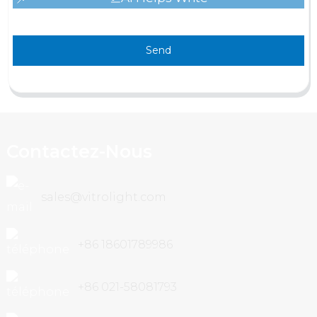
Send
Contactez-Nous
sales@vitrolight.com
+86 18601789986
+86 021-58081793