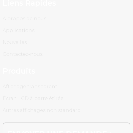
Liens Rapides
À propos de nous
Applications
Nouvelles
Contactez-nous
Produits
Affichage transparent
Écran LCD à barre étirée
Autres affichages non standard