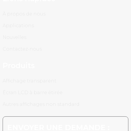
À propos de nous
Applications
Nouvelles
Contactez-nous
Produits
Affichage transparent
Écran LCD à barre étirée
Autres affichages non standard
ENVOYER UNE DEMANDE :