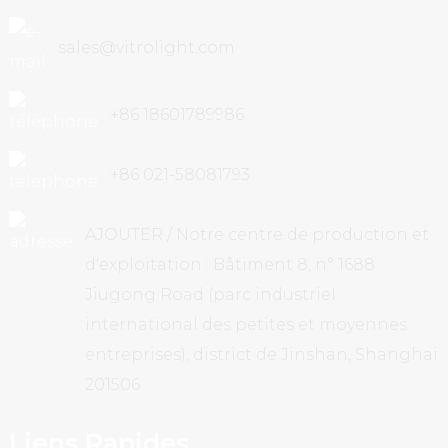
sales@vitrolight.com
+86 18601789986
+86 021-58081793
AJOUTER / Notre centre de production et
d'exploitation : Bâtiment 8, n° 1688
Jiugong Road (parc industriel
international des petites et moyennes
entreprises), district de Jinshan, Shanghai
201506
Liens Rapides