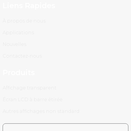
Liens Rapides
À propos de nous
Applications
Nouvelles
Contactez-nous
Produits
Affichage transparent
Écran LCD à barre étirée
Autres affichages non standard