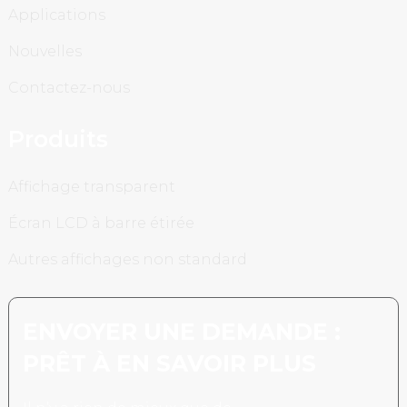
Applications
Nouvelles
Contactez-nous
Produits
Affichage transparent
Écran LCD à barre étirée
Autres affichages non standard
ENVOYER UNE DEMANDE :
PRÊT À EN SAVOIR PLUS