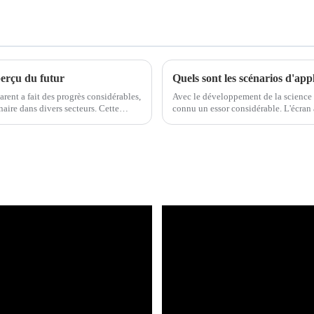
perçu du futur
Quels sont les scénarios d'app
arent a fait des progrès considérables,
Avec le développement de la science e
aire dans divers secteurs. Cette
connu un essor considérable. L'écran 
développement de la science et de la t