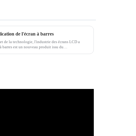
lication de l'écran à barres
t de la technologie, l'industrie des écrans LCD a
à barres est un nouveau produit issu du
echnologie. Il existe désormais...