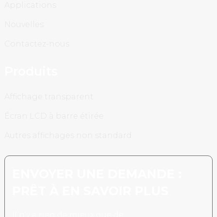
Applications
Nouvelles
Contactez-nous
Produits
Affichage transparent
Écran LCD à barre étirée
Autres affichages non standard
ENVOYER UNE DEMANDE :
PRÊT À EN SAVOIR PLUS
Il n’y a rien de mieux que de