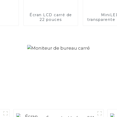
Écran LCD carré de
MiniLE
22 pouces
transparente
7,5 pouces, é
1×3