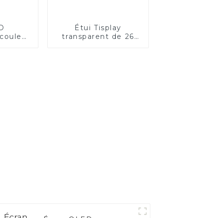
D
Étui Tisplay
 couleur
transparent de 26
pissure
pouces