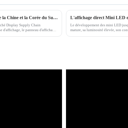
De l'OLED au Micro LED : la bataille entre la Chine et la Corée du Sud pour la prochaine génération d'écrans pourrait bien entrer dans une phase de match
arché Display Supply Chain
Le développement des mini LED jusqu'
 d'affichage, le panneau d'affichage
mature, sa luminosité élevée, son con
et...
caractéristiques ont progressivement