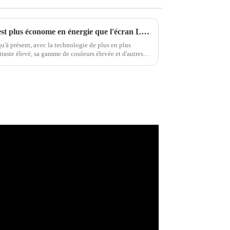
L'affichage direct Mini LED est plus économe en énergie que l'écran LCD
à présent, avec la technologie de plus en plus
traste élevé, sa gamme de couleurs élevée et d'autres
 été largement reconnus par les consommateurs...