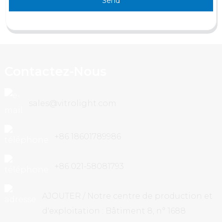
Send
Contactez-Nous
sales@vitrolight.com
+86 18601789986
+86 021-58081793
AJOUTER / Notre centre de production et
d'exploitation : Bâtiment 8, n° 1688