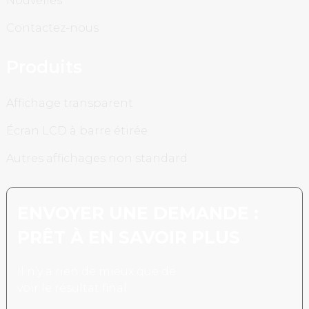
Nouvelles
Contactez-nous
Produits
Affichage transparent
Écran LCD à barre étirée
Autres affichages non standard
ENVOYER UNE DEMANDE :
PRÊT À EN SAVOIR PLUS
Il n’y a rien de mieux que de
voir le résultat final.