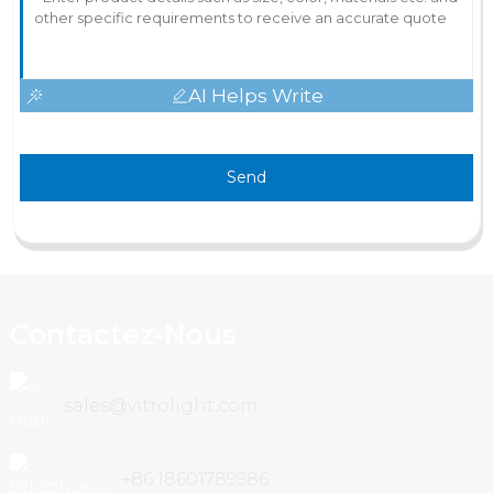
AI Helps Write
Send
Contactez-Nous
sales@vitrolight.com
+86 18601789986