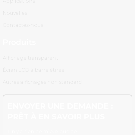
Applications
Nouvelles
Contactez-nous
Produits
Affichage transparent
Écran LCD à barre étirée
Autres affichages non standard
ENVOYER UNE DEMANDE :
PRÊT À EN SAVOIR PLUS
Il n’y a rien de mieux que de